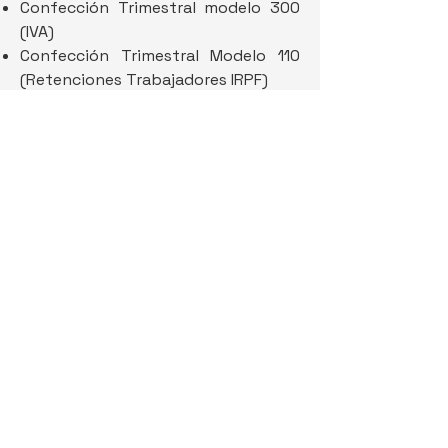
Confección Trimestral modelo 300
(IVA)
Confección Trimestral Modelo 110
(Retenciones Trabajadores IRPF)
Confección Trimestral Modelo 130
(Retenciones Profesionales IRPF)
Confección Modelo 115
(Retenciones IRPF alquileres)
Solicitud CIF definitivo
Despacho Virtual
Buscar
Paseo de la Estación, nº:11-Local
45600 Talavera de la Reina
Toledo